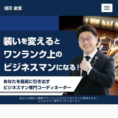
浦田 俊策
Toggl
navig
あなたを時計と眼鏡でワンランク上のビジネスマンに変身させる！
ビジネスマン専門コーディネーター