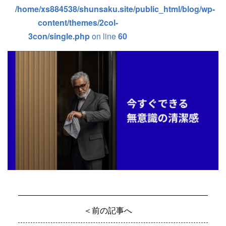
/home/xs884538/shunsaku.site/public_html/blog/wp-
content/themes/2col-
3con/single.php
on line
60
＜前の記事へ