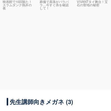
映画館で10回観た！
葬儀で真珠がパラパ
VIVANTタイ舞台！宝
スラムダンク熱弁の
ラ…今すぐ糸を確認
石の聖地の秘密
夜
して！
先生講師向きメガネ (3)