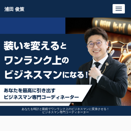
浦田 俊策
Toggl
navig
あなたを時計と眼鏡でワンランク上のビジネスマンに変身させる！
ビジネスマン専門コーディネーター