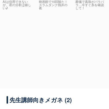
AIは信用できない
映画館で10回観た！
葬儀で真珠がパラパ
が、君の分析は嬉し
スラムダンク熱弁の
ラ…今すぐ糸を確認
い♪
夜
して！
先生講師向きメガネ (2)