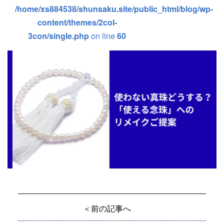
/home/xs884538/shunsaku.site/public_html/blog/wp-
content/themes/2col-
3con/single.php
on line
60
＜前の記事へ