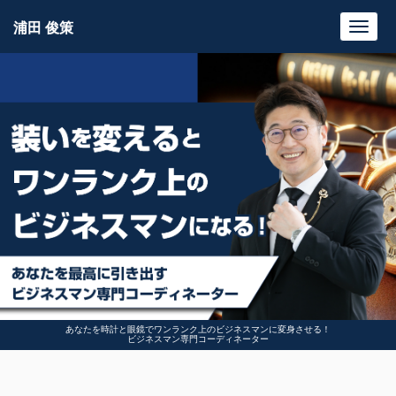
浦田 俊策
Toggl
navig
あなたを時計と眼鏡でワンランク上のビジネスマンに変身させる！
ビジネスマン専門コーディネーター