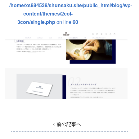
/home/xs884538/shunsaku.site/public_html/blog/wp-
content/themes/2col-
3con/single.php
on line
60
＜前の記事へ