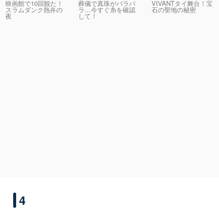
映画館で10回観た！
葬儀で真珠がパラパ
VIVANTタイ舞台！宝
スラムダンク熱弁の
ラ…今すぐ糸を確認
石の聖地の秘密
夜
して！
4