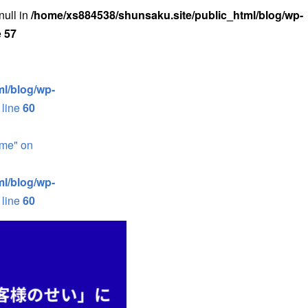
null in
/home/xs884538/shunsaku.site/public_html/blog/wp-
e
57
l/blog/wp-
 line
60
ame" on
l/blog/wp-
 line
60