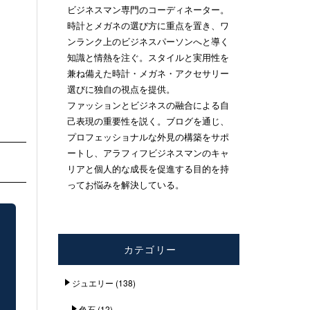
ビジネスマン専門のコーディネーター。
時計とメガネの選び方に重点を置き、ワ
ンランク上のビジネスパーソンへと導く
知識と情熱を注ぐ。スタイルと実用性を
兼ね備えた時計・メガネ・アクセサリー
選びに独自の視点を提供。
ファッションとビジネスの融合による自
己表現の重要性を説く。ブログを通じ、
プロフェッショナルな外見の構築をサポ
ートし、アラフィフビジネスマンのキャ
リアと個人的な成長を促進する目的を持
ってお悩みを解決している。
カテゴリー
ジュエリー
(138)
色石
(12)