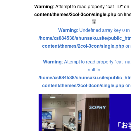
Warning
: Attempt to read property "cat_ID" on 
content/themes/2col-3con/single.php
on lin
Warning
: Undefined array key 0 in
/home/xs884538/shunsaku.site/public_htm
content/themes/2col-3con/single.php
on
Warning
: Attempt to read property "cat_n
null in
/home/xs884538/shunsaku.site/public_htm
content/themes/2col-3con/single.php
on