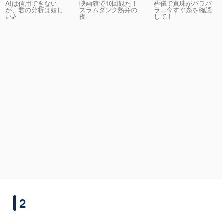
AIは信用できない
映画館で10回観た！
葬儀で真珠がパラパ
が、君の分析は嬉し
スラムダンク熱弁の
ラ…今すぐ糸を確認
い♪
夜
して！
2