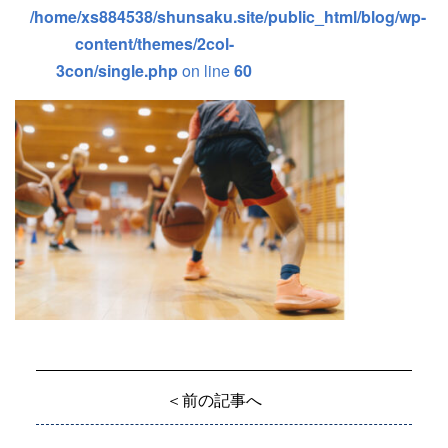
/home/xs884538/shunsaku.site/public_html/blog/wp-
content/themes/2col-
3con/single.php
on line
60
＜前の記事へ