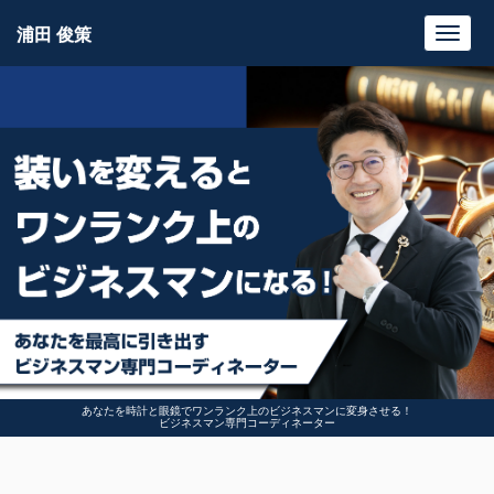
浦田 俊策
Toggl
navig
あなたを時計と眼鏡でワンランク上のビジネスマンに変身させる！
ビジネスマン専門コーディネーター