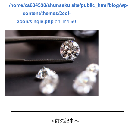
/home/xs884538/shunsaku.site/public_html/blog/wp-
content/themes/2col-
3con/single.php
on line
60
＜前の記事へ