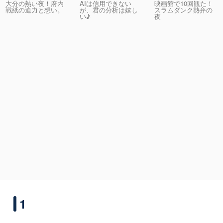
大分の熱い夜！府内
AIは信用できない
映画館で10回観た！
戦紙の迫力と想い。
が、君の分析は嬉し
スラムダンク熱弁の
い♪
夜
1