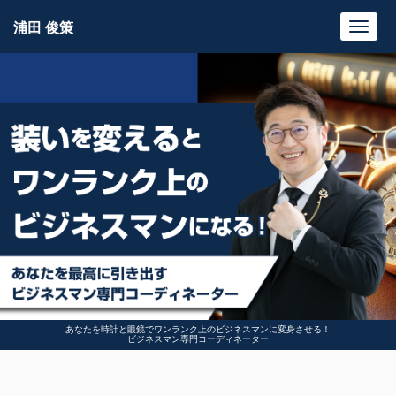
浦田 俊策
Toggl
navig
あなたを時計と眼鏡でワンランク上のビジネスマンに変身させる！
ビジネスマン専門コーディネーター