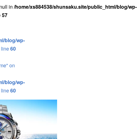
null in
/home/xs884538/shunsaku.site/public_html/blog/wp-
e
57
l/blog/wp-
 line
60
ame" on
l/blog/wp-
 line
60