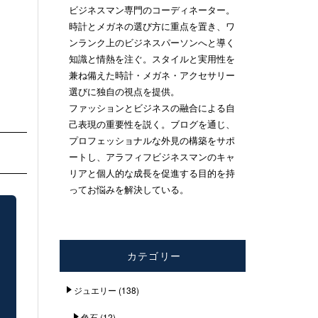
ビジネスマン専門のコーディネーター。
時計とメガネの選び方に重点を置き、ワ
ンランク上のビジネスパーソンへと導く
知識と情熱を注ぐ。スタイルと実用性を
兼ね備えた時計・メガネ・アクセサリー
選びに独自の視点を提供。
ファッションとビジネスの融合による自
己表現の重要性を説く。ブログを通じ、
プロフェッショナルな外見の構築をサポ
ートし、アラフィフビジネスマンのキャ
リアと個人的な成長を促進する目的を持
ってお悩みを解決している。
カテゴリー
ジュエリー
(138)
色石
(12)