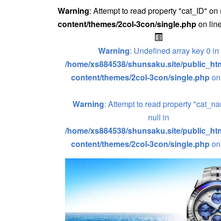
Warning
: Attempt to read property "cat_ID" on 
content/themes/2col-3con/single.php
on lin
Warning
: Undefined array key 0 in
/home/xs884538/shunsaku.site/public_htm
content/themes/2col-3con/single.php
on
Warning
: Attempt to read property "cat_n
null in
/home/xs884538/shunsaku.site/public_htm
content/themes/2col-3con/single.php
on